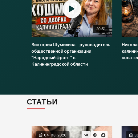
0:04
20:51
Виктория Шумилина - руководитель
Никола
общественной организации
калини
"Народный фронт" в
копате
Калининградской области
СТАТЬИ
04-08-2026
3