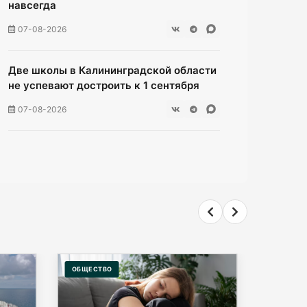
навсегда
07-08-2026
Две школы в Калининградской области
не успевают достроить к 1 сентября
07-08-2026
В Гурьевске отец пытался зарезать
сына
07-08-2026
Жители многоэтажки на Зеленой
мучаются без воды уже неделю
07-08-2026
ОБЩЕСТВО
ПРОИСШЕ