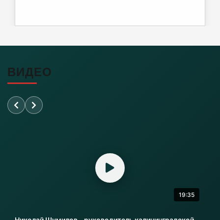
Почти 38 км дорог отремонтировано в
Калининградской области
06-08-2026
ВИДЕО
Переезд на Камской в Калининграде закроют
для проезда
06-08-2026
«Балтика» проиграла «Зениту» – и это был
гол бывшего капитана
06-08-2026
19:35
Литовский шпион осужден в Калининграде
на 13,5 лет колонии
Николай Шумилов - руководитель калининградской