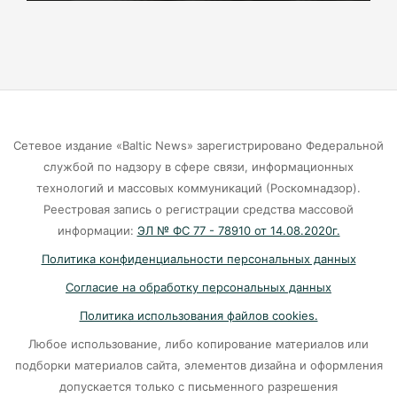
06-08-2026
Калининградцы жалуются на автобус № 9
06-08-2026
Сетевое издание «Baltic News» зарегистрировано Федеральной
Больше тонны рыбы незаконно выловили в
службой по надзору в сфере связи, информационных
Калининградской области с начала года
технологий и массовых коммуникаций (Роскомнадзор).
Реестровая запись о регистрации средства массовой
06-08-2026
информации:
ЭЛ № ФС 77 - 78910 от 14.08.2020г.
Политика конфиденциальности персональных данных
В Светлогорске женщина купила «корейца»
Согласие на обработку персональных данных
по «удалёнке» и потеряла деньги
Политика использования файлов cookies.
05-08-2026
Любое использование, либо копирование материалов или
подборки материалов сайта, элементов дизайна и оформления
На двух перекрёстках в Калининграде теперь
допускается только с письменного разрешения
нужно ехать по-новому