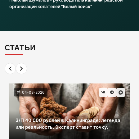
06-08-2026
организации копателей “Белый поиск”
Инвесторы больше не хотя вкладываться в
культурное наследие Калининграда
06-08-2026
СТАТЬИ
2 км дороги до Холмогоровки обойдется в
700 млн рублей
06-08-2026
04-08-2026
В Черняховске из реки достали тело
женщины. Следком проводит проверку.
06-08-2026
З/П 40 000 рублей в Калининграде: легенда
или реальность. Эксперт ставит точку.
В центре Зеленоградска уже неделю
красуется фекальная лужа