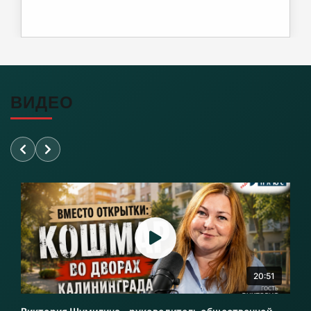
Чёрные флаги на побережье: где сегодня
нельзя купаться ни в коем случае.
07-08-2026
ВИДЕО
Евросоюз "подкатил" 1,5 млн инкубационных
яиц к Калининграду
07-08-2026
Сколько иностранцев еду в Россию?
07-08-2026
Порядка 3 тысяч калининградских семей
оплатили маткапиталом образование детей в
20:51
2026 году