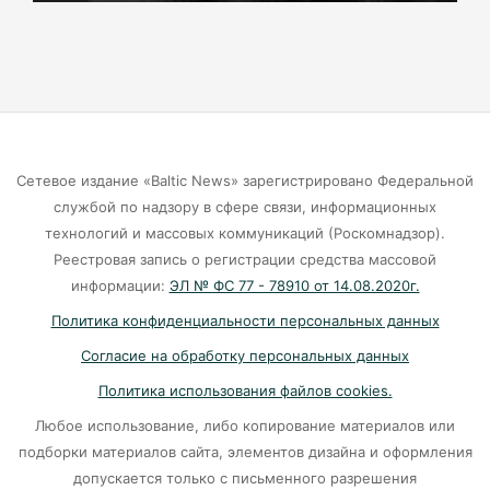
07-08-2026
Экранная ловушка: как телефон
подталкивает к депрессии
07-08-2026
Сетевое издание «Baltic News» зарегистрировано Федеральной
службой по надзору в сфере связи, информационных
Калининград и Москва объединяются ради
технологий и массовых коммуникаций (Роскомнадзор).
транспортной революции
Реестровая запись о регистрации средства массовой
07-08-2026
информации:
ЭЛ № ФС 77 - 78910 от 14.08.2020г.
Политика конфиденциальности персональных данных
Убийцу участника СВО в Балтийске посадили
Согласие на обработку персональных данных
на 10 лет
Политика использования файлов cookies.
07-08-2026
Любое использование, либо копирование материалов или
подборки материалов сайта, элементов дизайна и оформления
В Калининграде «КамАЗ» сбил скутериста
допускается только с письменного разрешения