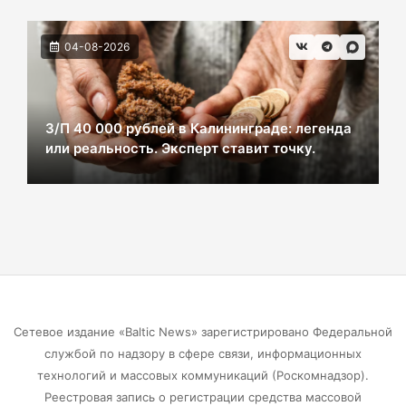
транспортной революции
07-08-2026
04-08-2026
Убийцу участника СВО в Балтийске посадили
на 10 лет
З/П 40 000 рублей в Калининграде: легенда
07-08-2026
или реальность. Эксперт ставит точку.
В Калининграде «КамАЗ» сбил скутериста
07-08-2026
Губернатор объяснил, откуда берутся пустые
колонки на заправках в Калининграде
Сетевое издание «Baltic News» зарегистрировано Федеральной
06-08-2026
службой по надзору в сфере связи, информационных
технологий и массовых коммуникаций (Роскомнадзор).
«Губернатор против ям»: Беспрозванных
Реестровая запись о регистрации средства массовой