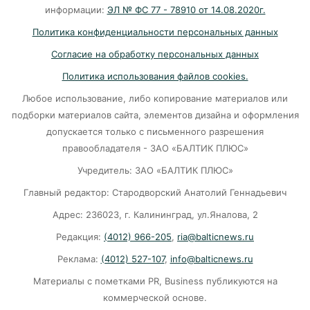
требует перекроить график ремонта дорог
информации:
ЭЛ № ФС 77 - 78910 от 14.08.2020г.
06-08-2026
Политика конфиденциальности персональных данных
Согласие на обработку персональных данных
Литва ждёт атак украинских дронов
Политика использования файлов cookies.
06-08-2026
Любое использование, либо копирование материалов или
подборки материалов сайта, элементов дизайна и оформления
допускается только с письменного разрешения
Град с кулак: Калининград чудом избежал
правообладателя - ЗАО «БАЛТИК ПЛЮС»
удара стихии?
Учредитель: ЗАО «БАЛТИК ПЛЮС»
06-08-2026
Главный редактор: Стародворский Анатолий Геннадьевич
Адрес: 236023, г. Калининград, ул.Яналова, 2
20 рублей за кг на логистику: из‑за чего
растут цены в Калининграде?
Редакция:
(4012) 966-205
,
ria@balticnews.ru
06-08-2026
Реклама:
(4012) 527-107
,
info@balticnews.ru
Материалы с пометками PR, Business публикуются на
В МИД рассказали о перспективах и
коммерческой основе.