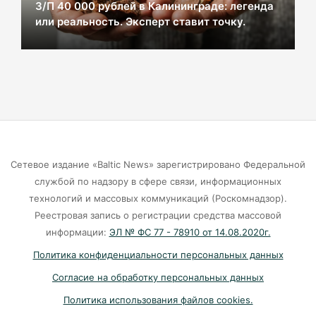
З/П 40 000 рублей в Калининграде: легенда
или реальность. Эксперт ставит точку.
В Калининграде из-за ямочного ремонта на К.
Маркса гибнут липы
07-08-2026
Экранная ловушка: как телефон
подталкивает к депрессии
07-08-2026
Сетевое издание «Baltic News» зарегистрировано Федеральной
службой по надзору в сфере связи, информационных
Калининград и Москва объединяются ради
технологий и массовых коммуникаций (Роскомнадзор).
транспортной революции
Реестровая запись о регистрации средства массовой
07-08-2026
информации:
ЭЛ № ФС 77 - 78910 от 14.08.2020г.
Политика конфиденциальности персональных данных
Убийцу участника СВО в Балтийске посадили
Согласие на обработку персональных данных
на 10 лет
Политика использования файлов cookies.
07-08-2026