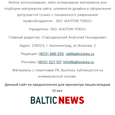
Любое использование, либо копирование материалов или
подборки материалов сайта, элементов дизайна и оформления
В Калининграде «КамАЗ» сбил скутериста
допускается только с письменного разрешения
правообладателя - ЗАО «БАЛТИК ПЛЮС»
07-08-2026
Учредитель: ЗАО «БАЛТИК ПЛЮС»
Главный редактор: Стародворский Анатолий Геннадьевич
Губернатор объяснил, откуда берутся пустые
колонки на заправках в Калининграде
Адрес: 236023, г. Калининград, ул.Яналова, 2
Редакция:
(4012) 966-205
,
ria@balticnews.ru
06-08-2026
Реклама:
(4012) 527-107
,
info@balticnews.ru
«Губернатор против ям»: Беспрозванных
Материалы с пометками PR, Business публикуются на
требует перекроить график ремонта дорог
коммерческой основе.
06-08-2026
Данный сайт не предназначен для просмотра лицам младше
12 лет.
Литва ждёт атак украинских дронов
06-08-2026