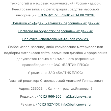
Калининград и Москва объединяются ради
технологий и массовых коммуникаций (Роскомнадзор).
транспортной революции
Реестровая запись о регистрации средства массовой
07-08-2026
информации:
ЭЛ № ФС 77 - 78910 от 14.08.2020г.
Политика конфиденциальности персональных данных
Убийцу участника СВО в Балтийске посадили
Согласие на обработку персональных данных
на 10 лет
Политика использования файлов cookies.
07-08-2026
Любое использование, либо копирование материалов или
подборки материалов сайта, элементов дизайна и оформления
В Калининграде «КамАЗ» сбил скутериста
допускается только с письменного разрешения
правообладателя - ЗАО «БАЛТИК ПЛЮС»
07-08-2026
Учредитель: ЗАО «БАЛТИК ПЛЮС»
Главный редактор: Стародворский Анатолий Геннадьевич
Губернатор объяснил, откуда берутся пустые
колонки на заправках в Калининграде
Адрес: 236023, г. Калининград, ул.Яналова, 2
Редакция:
(4012) 966-205
,
ria@balticnews.ru
06-08-2026
Реклама:
(4012) 527-107
,
info@balticnews.ru