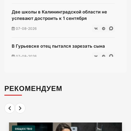
Две школы в Калининградской области не
успевают достроить к 1 сентября
07-08-2026
В Гурьевске отец пытался зарезать сына
07-08-2026
Жители многоэтажки на Зеленой мучаются
без воды уже неделю
РЕКОМЕНДУЕМ
07-08-2026
«Мираторг» загадил окрестности
Люблинского водохранилища тухлой
курятиной.
ОБЩЕСТВО