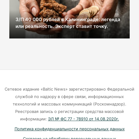
07-08-2026
З/П 40 000 рублей в Калининграде: легенда
или реальность. Эксперт ставит точку.
В Калининграде из-за ямочного ремонта на К.
Маркса гибнут липы
07-08-2026
Экранная ловушка: как телефон
подталкивает к депрессии
07-08-2026
Сетевое издание «Baltic News» зарегистрировано Федеральной
службой по надзору в сфере связи, информационных
Калининград и Москва объединяются ради
технологий и массовых коммуникаций (Роскомнадзор).
транспортной революции
Реестровая запись о регистрации средства массовой
07-08-2026
информации:
ЭЛ № ФС 77 - 78910 от 14.08.2020г.
Политика конфиденциальности персональных данных
Убийцу участника СВО в Балтийске посадили
Согласие на обработку персональных данных