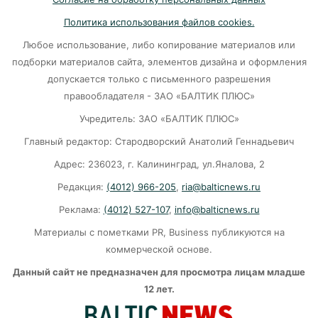
на 10 лет
Политика использования файлов cookies.
07-08-2026
Любое использование, либо копирование материалов или
подборки материалов сайта, элементов дизайна и оформления
В Калининграде «КамАЗ» сбил скутериста
допускается только с письменного разрешения
правообладателя - ЗАО «БАЛТИК ПЛЮС»
07-08-2026
Учредитель: ЗАО «БАЛТИК ПЛЮС»
Главный редактор: Стародворский Анатолий Геннадьевич
Губернатор объяснил, откуда берутся пустые
колонки на заправках в Калининграде
Адрес: 236023, г. Калининград, ул.Яналова, 2
Редакция:
(4012) 966-205
,
ria@balticnews.ru
06-08-2026
Реклама:
(4012) 527-107
,
info@balticnews.ru
«Губернатор против ям»: Беспрозванных
Материалы с пометками PR, Business публикуются на
требует перекроить график ремонта дорог
коммерческой основе.
06-08-2026
Данный сайт не предназначен для просмотра лицам младше
12 лет.
Литва ждёт атак украинских дронов