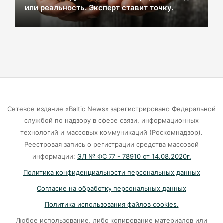
07-08-2026
или реальность. Эксперт ставит точку.
Чёрные флаги на побережье: где сегодня
нельзя купаться ни в коем случае.
07-08-2026
Евросоюз "подкатил" 1,5 млн инкубационных
яиц к Калининграду
Сетевое издание «Baltic News» зарегистрировано Федеральной
службой по надзору в сфере связи, информационных
07-08-2026
технологий и массовых коммуникаций (Роскомнадзор).
Реестровая запись о регистрации средства массовой
Сколько иностранцев еду в Россию?
информации:
ЭЛ № ФС 77 - 78910 от 14.08.2020г.
07-08-2026
Политика конфиденциальности персональных данных
Согласие на обработку персональных данных
Порядка 3 тысяч калининградских семей
Политика использования файлов cookies.
оплатили маткапиталом образование детей в
Любое использование, либо копирование материалов или
2026 году