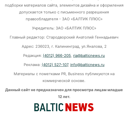
подборки материалов сайта, элементов дизайна и оформления
07-08-2026
допускается только с письменного разрешения
правообладателя - ЗАО «БАЛТИК ПЛЮС»
Уголь, мазут, газ – что спасёт Калининград
Учредитель: ЗАО «БАЛТИК ПЛЮС»
этой зимой?
Главный редактор: Стародворский Анатолий Геннадьевич
07-08-2026
Адрес: 236023, г. Калининград, ул.Яналова, 2
Редакция:
(4012) 966-205
,
ria@balticnews.ru
Сказка, которую не захотели смотреть:
Реклама:
(4012) 527-107
,
info@balticnews.ru
история провала «Колобка»
Материалы с пометками PR, Business публикуются на
07-08-2026
коммерческой основе.
Данный сайт не предназначен для просмотра лицам младше
ВСУ хотели взорвать газовый терминал в
12 лет.
Калининграде
07-08-2026
В Калининграде из-за ямочного ремонта на К.