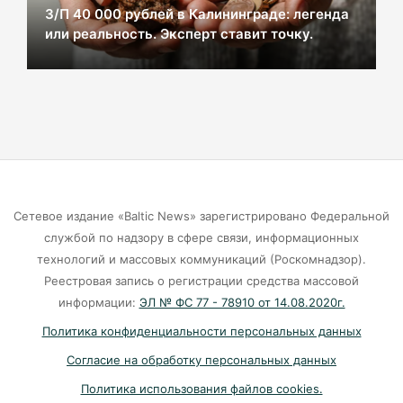
нельзя купаться ни в коем случае.
З/П 40 000 рублей в Калининграде: легенда
07-08-2026
или реальность. Эксперт ставит точку.
Евросоюз "подкатил" 1,5 млн инкубационных
яиц к Калининграду
07-08-2026
Сколько иностранцев еду в Россию?
Сетевое издание «Baltic News» зарегистрировано Федеральной
07-08-2026
службой по надзору в сфере связи, информационных
технологий и массовых коммуникаций (Роскомнадзор).
Порядка 3 тысяч калининградских семей
Реестровая запись о регистрации средства массовой
оплатили маткапиталом образование детей в
информации:
ЭЛ № ФС 77 - 78910 от 14.08.2020г.
2026 году
Политика конфиденциальности персональных данных
07-08-2026
Согласие на обработку персональных данных
Политика использования файлов cookies.
Уголь, мазут, газ – что спасёт Калининград