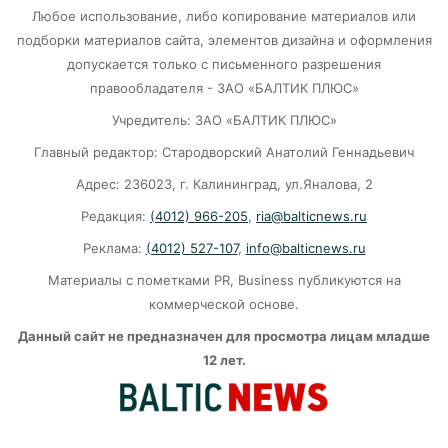
Любое использование, либо копирование материалов или
этой зимой?
подборки материалов сайта, элементов дизайна и оформления
07-08-2026
допускается только с письменного разрешения
правообладателя - ЗАО «БАЛТИК ПЛЮС»
Сказка, которую не захотели смотреть:
Учредитель: ЗАО «БАЛТИК ПЛЮС»
история провала «Колобка»
Главный редактор: Стародворский Анатолий Геннадьевич
07-08-2026
Адрес: 236023, г. Калининград, ул.Яналова, 2
Редакция:
(4012) 966-205
,
ria@balticnews.ru
ВСУ хотели взорвать газовый терминал в
Реклама:
(4012) 527-107
,
info@balticnews.ru
Калининграде
Материалы с пометками PR, Business публикуются на
07-08-2026
коммерческой основе.
Данный сайт не предназначен для просмотра лицам младше
В Калининграде из-за ямочного ремонта на К.
12 лет.
Маркса гибнут липы
07-08-2026