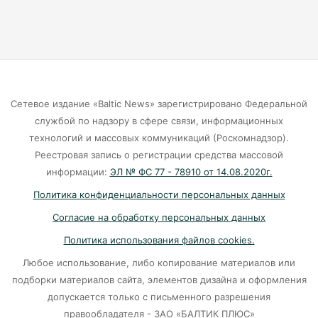
07-08-2026
Экранная ловушка: как телефон
подталкивает к депрессии
07-08-2026
Сетевое издание «Baltic News» зарегистрировано Федеральной
службой по надзору в сфере связи, информационных
Калининград и Москва объединяются ради
технологий и массовых коммуникаций (Роскомнадзор).
транспортной революции
Реестровая запись о регистрации средства массовой
07-08-2026
информации:
ЭЛ № ФС 77 - 78910 от 14.08.2020г.
Политика конфиденциальности персональных данных
Убийцу участника СВО в Балтийске посадили
Согласие на обработку персональных данных
на 10 лет
Политика использования файлов cookies.
07-08-2026
Любое использование, либо копирование материалов или
подборки материалов сайта, элементов дизайна и оформления
В Калининграде «КамАЗ» сбил скутериста
допускается только с письменного разрешения
правообладателя - ЗАО «БАЛТИК ПЛЮС»