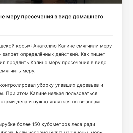
не меру пресечения в виде домашнего
ршской косы»: Анатолию Калине смягчили меру
 запрет определённых действий. Как пишет
ил продлить Калине меру пресечения в виде
 смягчить меру.
 контролировал уборку упавших деревьев и
. При этом Калине нельзя пользоваться
антами дела и нужно являться по вызовам
ырубке более 150 кубометров леса ради
ублей. Если условия будут нарушены, меру