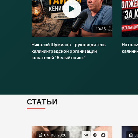
20:51
19:35
оводитель
Николай Шумилов - руководитель
Наталь
и
калининградской организации
калини
копателей “Белый поиск”
СТАТЬИ
04-08-2026
3