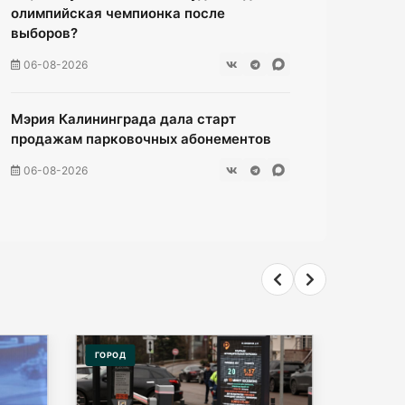
олимпийская чемпионка после
выборов?
06-08-2026
Мэрия Калининграда дала старт
продажам парковочных абонементов
06-08-2026
58 несовершеннолетних в
Калининграде попались полиции во
врем ночной прогулки
06-08-2026
Калининградский суд рассмотрит дело
ГОРОД
ОБЩЕСТ
о хищении 1,4 млн «праздничных» денег
06-08-2026