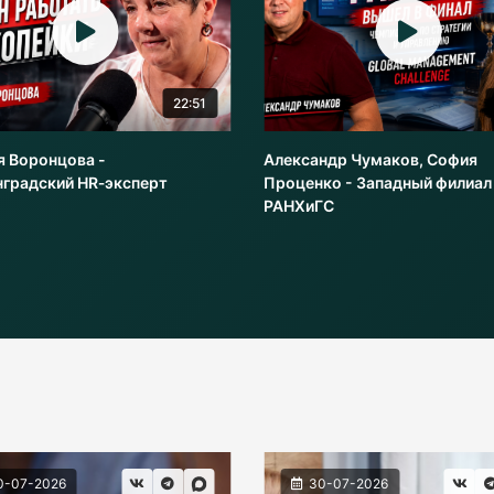
22:51
я Воронцова -
Александр Чумаков, София
нградский HR‑эксперт
Проценко - Западный филиал
РАНХиГС
0-07-2026
30-07-2026