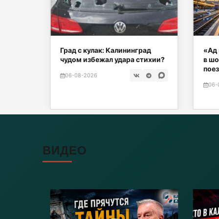
нских
Град с кулак: Калининград
«Ад 
чудом избежал удара стихии?
в шо
поез
06-08-2026
06-
ВИДЕО