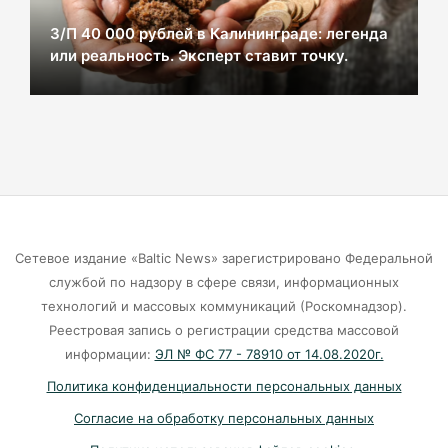
07-08-2026
З/П 40 000 рублей в Калининграде: легенда
или реальность. Эксперт ставит точку.
В Калининграде из-за ямочного ремонта на К.
Маркса гибнут липы
07-08-2026
Экранная ловушка: как телефон
подталкивает к депрессии
07-08-2026
Сетевое издание «Baltic News» зарегистрировано Федеральной
службой по надзору в сфере связи, информационных
Калининград и Москва объединяются ради
технологий и массовых коммуникаций (Роскомнадзор).
транспортной революции
Реестровая запись о регистрации средства массовой
07-08-2026
информации:
ЭЛ № ФС 77 - 78910 от 14.08.2020г.
Политика конфиденциальности персональных данных
Убийцу участника СВО в Балтийске посадили
Согласие на обработку персональных данных
на 10 лет