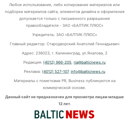
07-08-2026
Любое использование, либо копирование материалов или
подборки материалов сайта, элементов дизайна и оформления
В Калининграде «КамАЗ» сбил скутериста
допускается только с письменного разрешения
правообладателя - ЗАО «БАЛТИК ПЛЮС»
07-08-2026
Учредитель: ЗАО «БАЛТИК ПЛЮС»
Главный редактор: Стародворский Анатолий Геннадьевич
Губернатор объяснил, откуда берутся пустые
колонки на заправках в Калининграде
Адрес: 236023, г. Калининград, ул.Яналова, 2
Редакция:
(4012) 966-205
,
ria@balticnews.ru
06-08-2026
Реклама:
(4012) 527-107
,
info@balticnews.ru
«Губернатор против ям»: Беспрозванных
Материалы с пометками PR, Business публикуются на
требует перекроить график ремонта дорог
коммерческой основе.
06-08-2026
Данный сайт не предназначен для просмотра лицам младше
12 лет.
Литва ждёт атак украинских дронов
06-08-2026