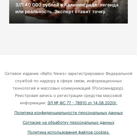
З/П 40 000 рублей в Калининграде: легенда
или реальность. Эксперт ставит точку.
В Калининграде из-за ямочного ремонта на К.
Маркса гибнут липы
07-08-2026
Экранная ловушка: как телефон
подталкивает к депрессии
07-08-2026
Сетевое издание «Baltic News» зарегистрировано Федеральной
службой по надзору в сфере связи, информационных
Калининград и Москва объединяются ради
технологий и массовых коммуникаций (Роскомнадзор).
транспортной революции
Реестровая запись о регистрации средства массовой
07-08-2026
информации:
ЭЛ № ФС 77 - 78910 от 14.08.2020г.
Политика конфиденциальности персональных данных
Убийцу участника СВО в Балтийске посадили
Согласие на обработку персональных данных
на 10 лет
Политика использования файлов cookies.