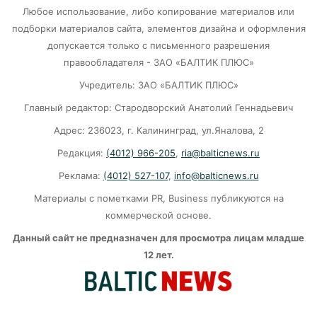
04-08-2026
Любое использование, либо копирование материалов или
подборки материалов сайта, элементов дизайна и оформления
Выборы‑2026:В Калининграде 8 партий
допускается только с письменного разрешения
рвутся в Заксобрание
правообладателя - ЗАО «БАЛТИК ПЛЮС»
Учредитель: ЗАО «БАЛТИК ПЛЮС»
04-08-2026
Главный редактор: Стародворский Анатолий Геннадьевич
Балтийская коса «тонет» после дождей. Речь
Адрес: 236023, г. Калининград, ул.Яналова, 2
о подходе к паромной переправе.
Редакция:
(4012) 966-205
,
ria@balticnews.ru
04-08-2026
Реклама:
(4012) 527-107
,
info@balticnews.ru
Материалы с пометками PR, Business публикуются на
З/П 40 000 рублей в Калининграде: легенда
коммерческой основе.
или реальность. Эксперт ставит точку.
Данный сайт не предназначен для просмотра лицам младше
04-08-2026
12 лет.
Рекордные выплаты в Калининграде. Кто и
сколько получит за контракт на СВО?