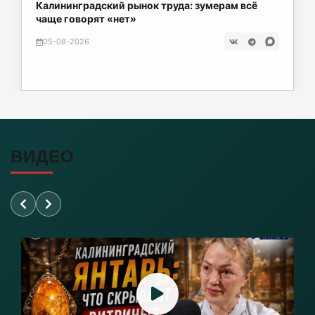
Пенсия не дотягивает до 25 000: сколько
05-08-2026
реально получают работающие пенсионеры
05-08-2026
Жара до +33 °C и грозы: Калининград
готовится к «гидроудару» сверху
05-08-2026
Калининградский рынок труда: зумерам всё
чаще говорят «нет»
ВИДЕО
05-08-2026
Склад Wildberries полыхает в Тульской
области
05-08-2026
В Зеленоградском районе пьяный работник