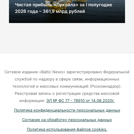
субсидированных авиабилетов в разгар
В Калининграде на Галицкого повторно
сезона
засыпают провал в новой дороге
04-08-2026
В Калининграде деревья на Верхнем озере
завалили паллетами с плиткой
04-08-2026
Сетевое издание «Baltic News» зарегистрировано Федеральной
100 тысяч ущерба и два уголовных дела. В
службой по надзору в сфере связи, информационных
Калининграде обезврежен “гастролёр” из
технологий и массовых коммуникаций (Роскомнадзор).
киосков.
Реестровая запись о регистрации средства массовой
04-08-2026
информации:
ЭЛ № ФС 77 - 78910 от 14.08.2020г.
Политика конфиденциальности персональных данных
Первый «День крабовой палочки» прогремел
Согласие на обработку персональных данных
в Советске
Политика использования файлов cookies.