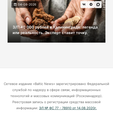
ВСУ хотели взорвать газовый терминал в
04-08-2026
Калининграде
07-08-2026
З/П 40 000 рублей в Калининграде: легенда
или реальность. Эксперт ставит точку.
В Калининграде из-за ямочного ремонта на К.
Маркса гибнут липы
07-08-2026
Экранная ловушка: как телефон
подталкивает к депрессии
07-08-2026
Сетевое издание «Baltic News» зарегистрировано Федеральной
службой по надзору в сфере связи, информационных
Калининград и Москва объединяются ради
технологий и массовых коммуникаций (Роскомнадзор).
транспортной революции
Реестровая запись о регистрации средства массовой
07-08-2026
информации:
ЭЛ № ФС 77 - 78910 от 14.08.2020г.