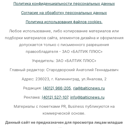
Политика конфиденциальности персональных данных
Убийцу участника СВО в Балтийске посадили
Согласие на обработку персональных данных
на 10 лет
Политика использования файлов cookies.
07-08-2026
Любое использование, либо копирование материалов или
подборки материалов сайта, элементов дизайна и оформления
В Калининграде «КамАЗ» сбил скутериста
допускается только с письменного разрешения
правообладателя - ЗАО «БАЛТИК ПЛЮС»
07-08-2026
Учредитель: ЗАО «БАЛТИК ПЛЮС»
Главный редактор: Стародворский Анатолий Геннадьевич
Губернатор объяснил, откуда берутся пустые
колонки на заправках в Калининграде
Адрес: 236023, г. Калининград, ул.Яналова, 2
Редакция:
(4012) 966-205
,
ria@balticnews.ru
06-08-2026
Реклама:
(4012) 527-107
,
info@balticnews.ru
«Губернатор против ям»: Беспрозванных
Материалы с пометками PR, Business публикуются на
требует перекроить график ремонта дорог
коммерческой основе.
06-08-2026
Данный сайт не предназначен для просмотра лицам младше