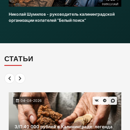
Литовский шпион осужден в Калининграде
на 13,5 лет колонии
Николай Шумилов - руководитель калининградской
06-08-2026
организации копателей “Белый поиск”
Инвесторы больше не хотя вкладываться в
культурное наследие Калининграда
06-08-2026
СТАТЬИ
2 км дороги до Холмогоровки обойдется в
700 млн рублей
06-08-2026
04-08-2026
В Черняховске из реки достали тело
женщины. Следком проводит проверку.
06-08-2026
З/П 40 000 рублей в Калининграде: легенда