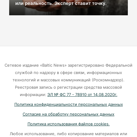
или реальность. Эксперт ставит точку.
В центре Зеленоградска уже неделю
красуется фекальная лужа
06-08-2026
Калининградцы жалуются на автобус № 9
06-08-2026
Сетевое издание «Baltic News» зарегистрировано Федеральной
Больше тонны рыбы незаконно выловили в
службой по надзору в сфере связи, информационных
Калининградской области с начала года
технологий и массовых коммуникаций (Роскомнадзор).
Реестровая запись о регистрации средства массовой
06-08-2026
информации:
ЭЛ № ФС 77 - 78910 от 14.08.2020г.
Политика конфиденциальности персональных данных
В Светлогорске женщина купила «корейца»
Согласие на обработку персональных данных
по «удалёнке» и потеряла деньги
Политика использования файлов cookies.
05-08-2026
Любое использование, либо копирование материалов или