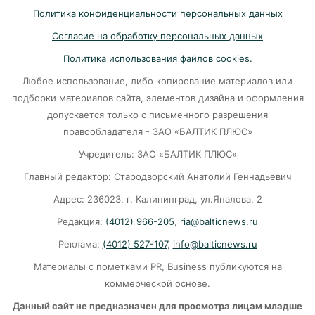
Политика конфиденциальности персональных данных
Убийцу участника СВО в Балтийске посадили
Согласие на обработку персональных данных
на 10 лет
Политика использования файлов cookies.
07-08-2026
Любое использование, либо копирование материалов или
подборки материалов сайта, элементов дизайна и оформления
В Калининграде «КамАЗ» сбил скутериста
допускается только с письменного разрешения
правообладателя - ЗАО «БАЛТИК ПЛЮС»
07-08-2026
Учредитель: ЗАО «БАЛТИК ПЛЮС»
Главный редактор: Стародворский Анатолий Геннадьевич
Губернатор объяснил, откуда берутся пустые
колонки на заправках в Калининграде
Адрес: 236023, г. Калининград, ул.Яналова, 2
Редакция:
(4012) 966-205
,
ria@balticnews.ru
06-08-2026
Реклама:
(4012) 527-107
,
info@balticnews.ru
«Губернатор против ям»: Беспрозванных
Материалы с пометками PR, Business публикуются на
требует перекроить график ремонта дорог
коммерческой основе.
06-08-2026
Данный сайт не предназначен для просмотра лицам младше