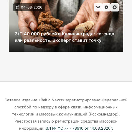
ВСУ хотели взорвать газовый терминал в
04-08-2026
Калининграде
07-08-2026
З/П 40 000 рублей в Калининграде: легенда
или реальность. Эксперт ставит точку.
В Калининграде из-за ямочного ремонта на К.
Маркса гибнут липы
07-08-2026
Экранная ловушка: как телефон
подталкивает к депрессии
07-08-2026
Сетевое издание «Baltic News» зарегистрировано Федеральной
службой по надзору в сфере связи, информационных
Калининград и Москва объединяются ради
технологий и массовых коммуникаций (Роскомнадзор).
транспортной революции
Реестровая запись о регистрации средства массовой
07-08-2026
информации:
ЭЛ № ФС 77 - 78910 от 14.08.2020г.