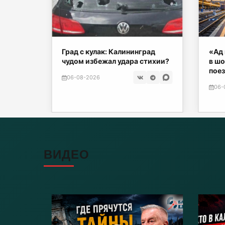
нских
Град с кулак: Калининград
«Ад 
чудом избежал удара стихии?
в шо
поез
06-08-2026
06-
ВИДЕО