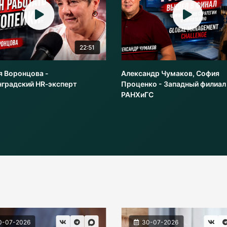
22:51
я Воронцова -
Александр Чумаков, София
нградский HR‑эксперт
Проценко - Западный филиал
РАНХиГС
0-07-2026
30-07-2026