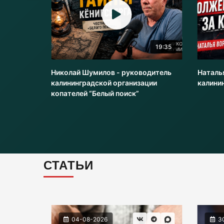
20:51
19:35
оводитель
Николай Шумилов - руководитель
Наталь
и
калининградской организации
калини
копателей “Белый поиск”
СТАТЬИ
04-08-2026
3