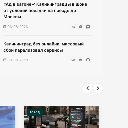
«Ад в вагоне»: Калининградцы в шоке
от условий поездки на поезде до
Москвы
06-08-2026
Калининград без онлайна: массовый
сбой парализовал сервисы
06-08-2026
Ищенко ушла от ответа: куда пойдёт
олимпийская чемпионка после
выборов?
06-08-2026
ГОРОД
ОБЩЕСТ
Мэрия Калининграда дала старт
продажам парковочных абонементов