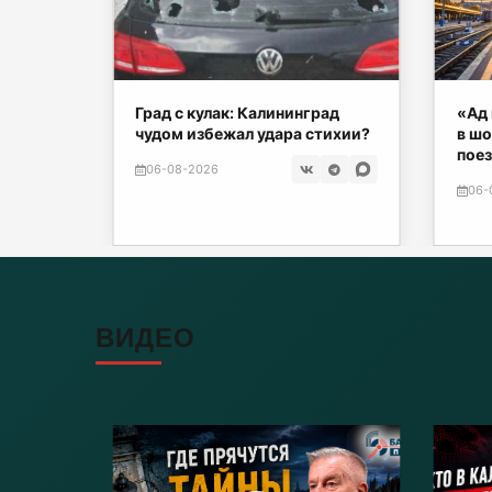
нских
Град с кулак: Калининград
«Ад 
чудом избежал удара стихии?
в шо
поез
06-08-2026
06-
ВИДЕО