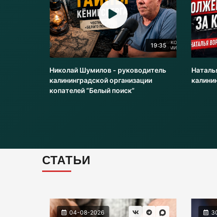
20:51
19:35
оводитель
Николай Шумилов - руководитель
Наталь
и
калининградской организации
калини
копателей “Белый поиск”
СТАТЬИ
04-08-2026
3