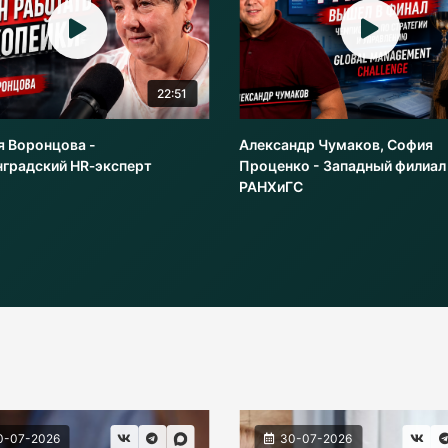
22:51
я Воронцова -
Александр Чумаков, София
нградский HR‑эксперт
Проценко - Западный филиал
РАНХиГС
0-07-2026
30-07-2026