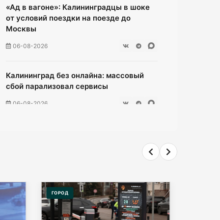
«Ад в вагоне»: Калининградцы в шоке
от условий поездки на поезде до
Москвы
06-08-2026
Калининград без онлайна: массовый
сбой парализовал сервисы
06-08-2026
Ищенко ушла от ответа: куда пойдёт
олимпийская чемпионка после
выборов?
06-08-2026
ГОРОД
ОБЩЕСТ
Мэрия Калининграда дала старт
продажам парковочных абонементов