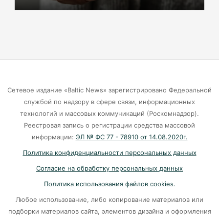
Маркса гибнут липы
07-08-2026
Экранная ловушка: как телефон
подталкивает к депрессии
07-08-2026
Сетевое издание «Baltic News» зарегистрировано Федеральной
службой по надзору в сфере связи, информационных
Калининград и Москва объединяются ради
технологий и массовых коммуникаций (Роскомнадзор).
транспортной революции
Реестровая запись о регистрации средства массовой
07-08-2026
информации:
ЭЛ № ФС 77 - 78910 от 14.08.2020г.
Политика конфиденциальности персональных данных
Убийцу участника СВО в Балтийске посадили
Согласие на обработку персональных данных
на 10 лет
Политика использования файлов cookies.
07-08-2026
Любое использование, либо копирование материалов или
подборки материалов сайта, элементов дизайна и оформления