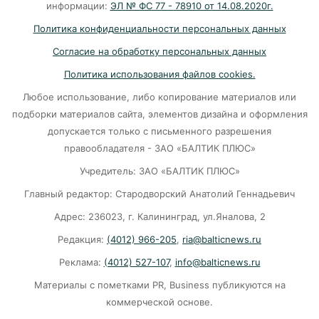
07-08-2026
информации:
ЭЛ № ФС 77 - 78910 от 14.08.2020г.
Политика конфиденциальности персональных данных
Убийцу участника СВО в Балтийске посадили
Согласие на обработку персональных данных
на 10 лет
Политика использования файлов cookies.
07-08-2026
Любое использование, либо копирование материалов или
подборки материалов сайта, элементов дизайна и оформления
В Калининграде «КамАЗ» сбил скутериста
допускается только с письменного разрешения
правообладателя - ЗАО «БАЛТИК ПЛЮС»
07-08-2026
Учредитель: ЗАО «БАЛТИК ПЛЮС»
Главный редактор: Стародворский Анатолий Геннадьевич
Губернатор объяснил, откуда берутся пустые
колонки на заправках в Калининграде
Адрес: 236023, г. Калининград, ул.Яналова, 2
Редакция:
(4012) 966-205
,
ria@balticnews.ru
06-08-2026
Реклама:
(4012) 527-107
,
info@balticnews.ru
«Губернатор против ям»: Беспрозванных
Материалы с пометками PR, Business публикуются на
требует перекроить график ремонта дорог
коммерческой основе.