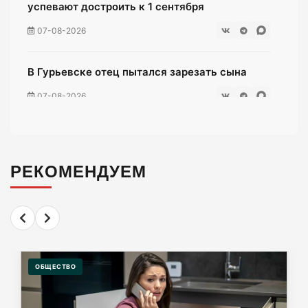
успевают достроить к 1 сентября
07-08-2026
В Гурьевске отец пытался зарезать сына
07-08-2026
Жители многоэтажки на Зеленой мучаются
без воды уже неделю
РЕКОМЕНДУЕМ
07-08-2026
«Мираторг» загадил окрестности
Люблинского водохранилища тухлой
курятиной.
ОБЩЕСТВО
07-08-2026