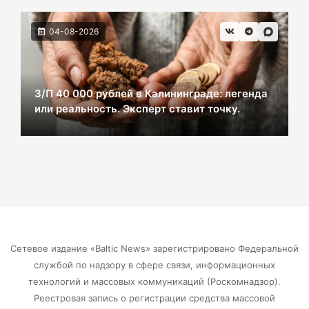
ВСУ хотели взорвать газовый терминал в
04-08-2026
Калининграде
07-08-2026
З/П 40 000 рублей в Калининграде: легенда
или реальность. Эксперт ставит точку.
В Калининграде из-за ямочного ремонта на К.
Маркса гибнут липы
07-08-2026
Экранная ловушка: как телефон
подталкивает к депрессии
07-08-2026
Сетевое издание «Baltic News» зарегистрировано Федеральной
службой по надзору в сфере связи, информационных
Калининград и Москва объединяются ради
технологий и массовых коммуникаций (Роскомнадзор).
транспортной революции
Реестровая запись о регистрации средства массовой