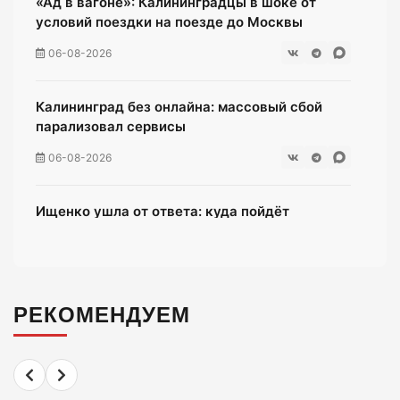
«Ад в вагоне»: Калининградцы в шоке от
условий поездки на поезде до Москвы
06-08-2026
Калининград без онлайна: массовый сбой
парализовал сервисы
06-08-2026
Ищенко ушла от ответа: куда пойдёт
олимпийская чемпионка после выборов?
06-08-2026
РЕКОМЕНДУЕМ
Мэрия Калининграда дала старт продажам
парковочных абонементов
06-08-2026