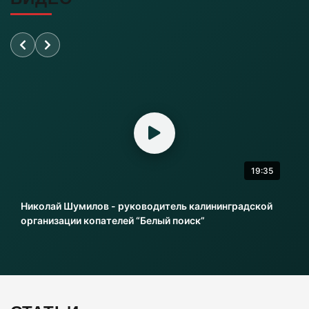
Переезд на Камской в Калининграде закроют
для проезда
06-08-2026
«Балтика» проиграла «Зениту» – и это был
гол бывшего капитана
06-08-2026
19:35
Литовский шпион осужден в Калининграде
на 13,5 лет колонии
Николай Шумилов - руководитель калининградской
06-08-2026
организации копателей “Белый поиск”
Инвесторы больше не хотя вкладываться в
культурное наследие Калининграда
06-08-2026