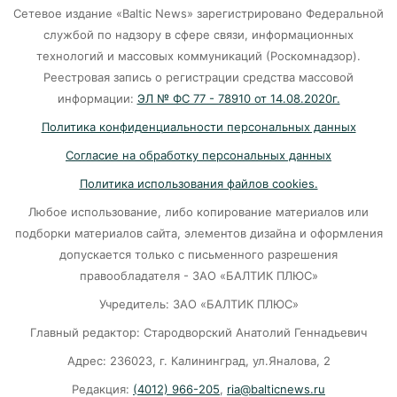
Сетевое издание «Baltic News» зарегистрировано Федеральной
Больше тонны рыбы незаконно выловили в
службой по надзору в сфере связи, информационных
Калининградской области с начала года
технологий и массовых коммуникаций (Роскомнадзор).
Реестровая запись о регистрации средства массовой
06-08-2026
информации:
ЭЛ № ФС 77 - 78910 от 14.08.2020г.
Политика конфиденциальности персональных данных
В Светлогорске женщина купила «корейца»
Согласие на обработку персональных данных
по «удалёнке» и потеряла деньги
Политика использования файлов cookies.
05-08-2026
Любое использование, либо копирование материалов или
подборки материалов сайта, элементов дизайна и оформления
На двух перекрёстках в Калининграде теперь
допускается только с письменного разрешения
нужно ехать по-новому
правообладателя - ЗАО «БАЛТИК ПЛЮС»
05-08-2026
Учредитель: ЗАО «БАЛТИК ПЛЮС»
Главный редактор: Стародворский Анатолий Геннадьевич
«Народный фронт»: Людям приходится жить
Адрес: 236023, г. Калининград, ул.Яналова, 2
в сырости с земляными блохами и плесенью
Редакция:
(4012) 966-205
,
ria@balticnews.ru
05-08-2026