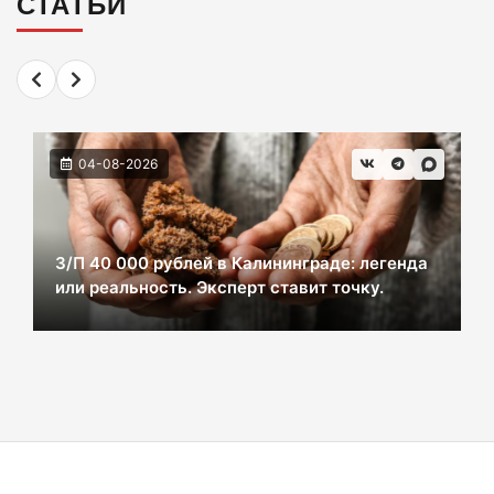
СТАТЬИ
2 км дороги до Холмогоровки обойдется в
700 млн рублей
06-08-2026
04-08-2026
В Черняховске из реки достали тело
женщины. Следком проводит проверку.
06-08-2026
З/П 40 000 рублей в Калининграде: легенда
или реальность. Эксперт ставит точку.
В центре Зеленоградска уже неделю
красуется фекальная лужа
06-08-2026
Калининградцы жалуются на автобус № 9
06-08-2026