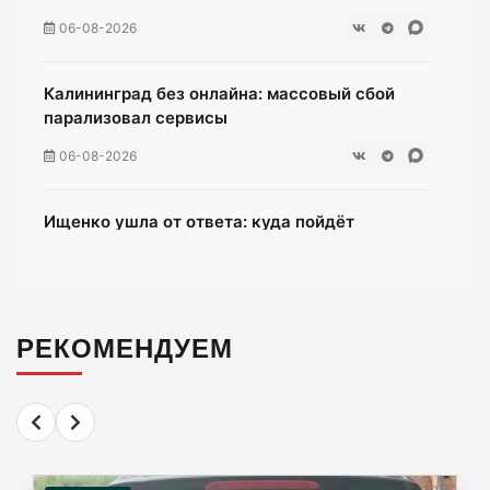
06-08-2026
Калининград без онлайна: массовый сбой
парализовал сервисы
06-08-2026
Ищенко ушла от ответа: куда пойдёт
олимпийская чемпионка после выборов?
06-08-2026
РЕКОМЕНДУЕМ
Мэрия Калининграда дала старт продажам
парковочных абонементов
06-08-2026
58 несовершеннолетних в Калининграде