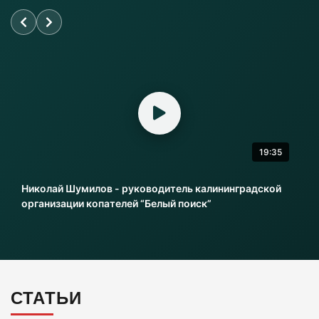
для проезда
06-08-2026
«Балтика» проиграла «Зениту» – и это был
гол бывшего капитана
06-08-2026
19:35
Литовский шпион осужден в Калининграде
на 13,5 лет колонии
Николай Шумилов - руководитель калининградской
06-08-2026
организации копателей “Белый поиск”
Инвесторы больше не хотя вкладываться в
культурное наследие Калининграда
06-08-2026
СТАТЬИ