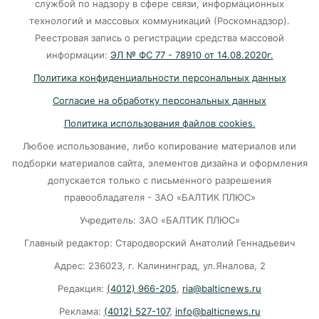
Больше тонны рыбы незаконно выловили в
службой по надзору в сфере связи, информационных
Калининградской области с начала года
технологий и массовых коммуникаций (Роскомнадзор).
Реестровая запись о регистрации средства массовой
06-08-2026
информации:
ЭЛ № ФС 77 - 78910 от 14.08.2020г.
Политика конфиденциальности персональных данных
В Светлогорске женщина купила «корейца»
Согласие на обработку персональных данных
по «удалёнке» и потеряла деньги
Политика использования файлов cookies.
05-08-2026
Любое использование, либо копирование материалов или
подборки материалов сайта, элементов дизайна и оформления
На двух перекрёстках в Калининграде теперь
допускается только с письменного разрешения
нужно ехать по-новому
правообладателя - ЗАО «БАЛТИК ПЛЮС»
05-08-2026
Учредитель: ЗАО «БАЛТИК ПЛЮС»
Главный редактор: Стародворский Анатолий Геннадьевич
«Народный фронт»: Людям приходится жить
Адрес: 236023, г. Калининград, ул.Яналова, 2
в сырости с земляными блохами и плесенью
Редакция:
(4012) 966-205
,
ria@balticnews.ru
05-08-2026
Реклама:
(4012) 527-107
,
info@balticnews.ru