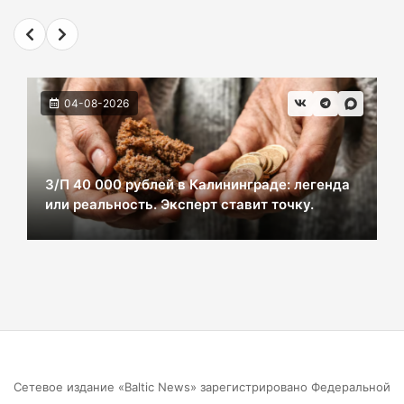
2 км дороги до Холмогоровки обойдется в
700 млн рублей
06-08-2026
04-08-2026
В Черняховске из реки достали тело
женщины. Следком проводит проверку.
06-08-2026
З/П 40 000 рублей в Калининграде: легенда
или реальность. Эксперт ставит точку.
В центре Зеленоградска уже неделю
красуется фекальная лужа
06-08-2026
Калининградцы жалуются на автобус № 9
06-08-2026
Сетевое издание «Baltic News» зарегистрировано Федеральной