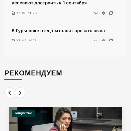
успевают достроить к 1 сентября
07-08-2026
В Гурьевске отец пытался зарезать сына
07-08-2026
Жители многоэтажки на Зеленой мучаются
без воды уже неделю
РЕКОМЕНДУЕМ
07-08-2026
«Мираторг» загадил окрестности
Люблинского водохранилища тухлой
курятиной.
ОБЩЕСТВО
07-08-2026