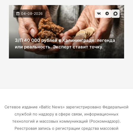
ВСУ хотели взорвать газовый терминал в
04-08-2026
Калининграде
07-08-2026
З/П 40 000 рублей в Калининграде: легенда
или реальность. Эксперт ставит точку.
В Калининграде из-за ямочного ремонта на К.
Маркса гибнут липы
07-08-2026
Экранная ловушка: как телефон
подталкивает к депрессии
07-08-2026
Сетевое издание «Baltic News» зарегистрировано Федеральной
службой по надзору в сфере связи, информационных
Калининград и Москва объединяются ради
технологий и массовых коммуникаций (Роскомнадзор).
транспортной революции
Реестровая запись о регистрации средства массовой