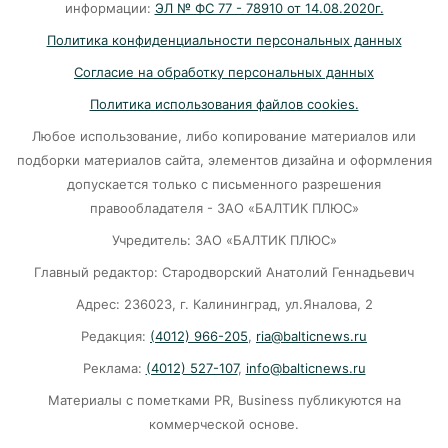
07-08-2026
информации:
ЭЛ № ФС 77 - 78910 от 14.08.2020г.
Политика конфиденциальности персональных данных
Убийцу участника СВО в Балтийске посадили
Согласие на обработку персональных данных
на 10 лет
Политика использования файлов cookies.
07-08-2026
Любое использование, либо копирование материалов или
подборки материалов сайта, элементов дизайна и оформления
В Калининграде «КамАЗ» сбил скутериста
допускается только с письменного разрешения
правообладателя - ЗАО «БАЛТИК ПЛЮС»
07-08-2026
Учредитель: ЗАО «БАЛТИК ПЛЮС»
Главный редактор: Стародворский Анатолий Геннадьевич
Губернатор объяснил, откуда берутся пустые
колонки на заправках в Калининграде
Адрес: 236023, г. Калининград, ул.Яналова, 2
Редакция:
(4012) 966-205
,
ria@balticnews.ru
06-08-2026
Реклама:
(4012) 527-107
,
info@balticnews.ru
«Губернатор против ям»: Беспрозванных
Материалы с пометками PR, Business публикуются на
требует перекроить график ремонта дорог
коммерческой основе.