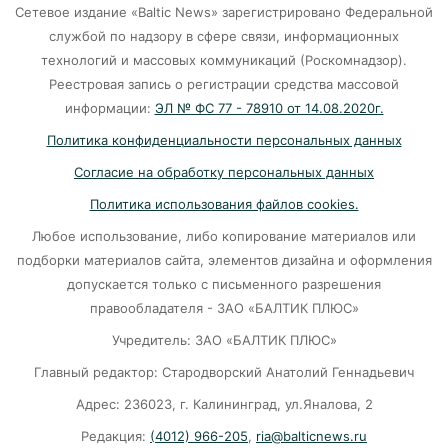
Сетевое издание «Baltic News» зарегистрировано Федеральной
службой по надзору в сфере связи, информационных
Сказка, которую не захотели смотреть:
технологий и массовых коммуникаций (Роскомнадзор).
история провала «Колобка»
Реестровая запись о регистрации средства массовой
07-08-2026
информации:
ЭЛ № ФС 77 - 78910 от 14.08.2020г.
Политика конфиденциальности персональных данных
ВСУ хотели взорвать газовый терминал в
Согласие на обработку персональных данных
Калининграде
Политика использования файлов cookies.
07-08-2026
Любое использование, либо копирование материалов или
подборки материалов сайта, элементов дизайна и оформления
В Калининграде из-за ямочного ремонта на К.
допускается только с письменного разрешения
Маркса гибнут липы
правообладателя - ЗАО «БАЛТИК ПЛЮС»
07-08-2026
Учредитель: ЗАО «БАЛТИК ПЛЮС»
Главный редактор: Стародворский Анатолий Геннадьевич
Экранная ловушка: как телефон
Адрес: 236023, г. Калининград, ул.Яналова, 2
подталкивает к депрессии
Редакция:
(4012) 966-205
,
ria@balticnews.ru