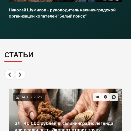
на 13,5 лет колонии
Николай Шумилов - руководитель калининградской
06-08-2026
организации копателей “Белый поиск”
Инвесторы больше не хотя вкладываться в
культурное наследие Калининграда
06-08-2026
СТАТЬИ
2 км дороги до Холмогоровки обойдется в
700 млн рублей
06-08-2026
04-08-2026
В Черняховске из реки достали тело
женщины. Следком проводит проверку.
06-08-2026
З/П 40 000 рублей в Калининграде: легенда
или реальность. Эксперт ставит точку.