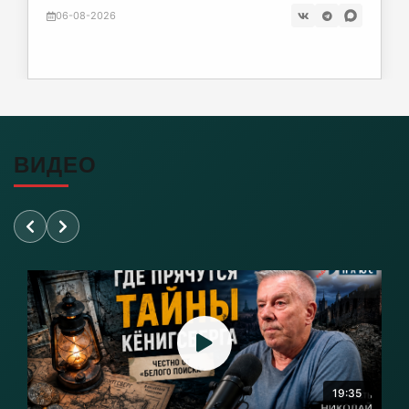
06-08-2026
06-08-2026
Почти 38 км дорог отремонтировано в
Калининградской области
06-08-2026
ВИДЕО
Переезд на Камской в Калининграде закроют
для проезда
06-08-2026
«Балтика» проиграла «Зениту» – и это был
гол бывшего капитана
06-08-2026
19:35
Литовский шпион осужден в Калининграде