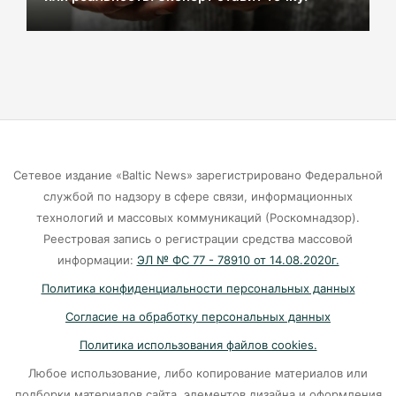
В центре Зеленоградска уже неделю
красуется фекальная лужа
06-08-2026
Калининградцы жалуются на автобус № 9
06-08-2026
Сетевое издание «Baltic News» зарегистрировано Федеральной
Больше тонны рыбы незаконно выловили в
службой по надзору в сфере связи, информационных
Калининградской области с начала года
технологий и массовых коммуникаций (Роскомнадзор).
Реестровая запись о регистрации средства массовой
06-08-2026
информации:
ЭЛ № ФС 77 - 78910 от 14.08.2020г.
Политика конфиденциальности персональных данных
В Светлогорске женщина купила «корейца»
Согласие на обработку персональных данных
по «удалёнке» и потеряла деньги
Политика использования файлов cookies.
05-08-2026
Любое использование, либо копирование материалов или
подборки материалов сайта, элементов дизайна и оформления