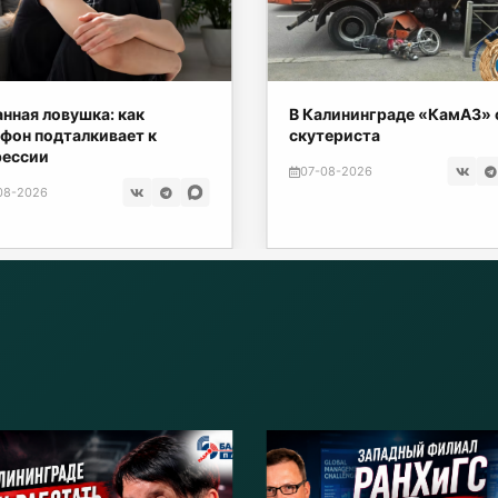
нная ловушка: как
В Калининграде «КамАЗ» 
фон подталкивает к
скутериста
рессии
07-08-2026
08-2026