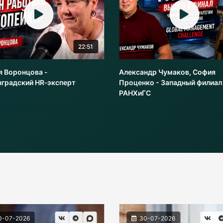
22:51
я Воронцова -
Александр Чумаков, София
нградский HR‑эксперт
Проценко - Западный филиал
РАНХиГС
0-07-2026
30-07-2026