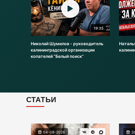
20:51
19:35
оводитель
Николай Шумилов - руководитель
Наталь
и
калининградской организации
калини
копателей “Белый поиск”
СТАТЬИ
04-08-2026
3