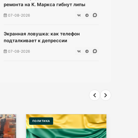
ремонта на К. Маркса гибнут липы
07-08-2026
Экранная ловушка: как телефон
подталкивает к депрессии
07-08-2026
Калининград и Москва объединяются
ради транспортной революции
07-08-2026
Убийцу участника СВО в Балтийске
посадили на 10 лет
ПОЛИТИКА
ОБЩЕСТ
07-08-2026