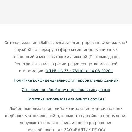
06-08-2026
Калининградцы жалуются на автобус № 9
06-08-2026
Сетевое издание «Baltic News» зарегистрировано Федеральной
Больше тонны рыбы незаконно выловили в
службой по надзору в сфере связи, информационных
Калининградской области с начала года
технологий и массовых коммуникаций (Роскомнадзор).
Реестровая запись о регистрации средства массовой
06-08-2026
информации:
ЭЛ № ФС 77 - 78910 от 14.08.2020г.
Политика конфиденциальности персональных данных
В Светлогорске женщина купила «корейца»
Согласие на обработку персональных данных
по «удалёнке» и потеряла деньги
Политика использования файлов cookies.
05-08-2026
Любое использование, либо копирование материалов или
подборки материалов сайта, элементов дизайна и оформления
На двух перекрёстках в Калининграде теперь
допускается только с письменного разрешения
нужно ехать по-новому
правообладателя - ЗАО «БАЛТИК ПЛЮС»