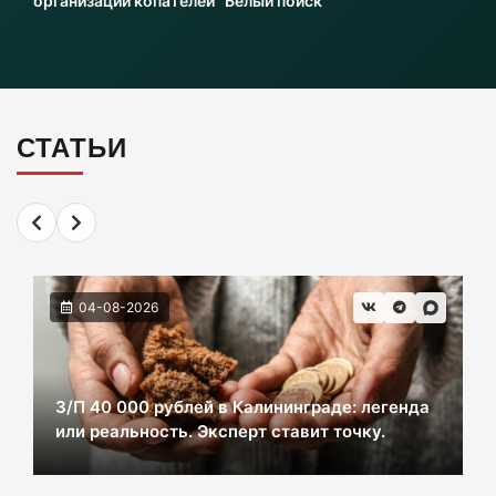
организации копателей “Белый поиск”
Инвесторы больше не хотя вкладываться в
культурное наследие Калининграда
06-08-2026
СТАТЬИ
2 км дороги до Холмогоровки обойдется в
700 млн рублей
06-08-2026
04-08-2026
В Черняховске из реки достали тело
женщины. Следком проводит проверку.
06-08-2026
З/П 40 000 рублей в Калининграде: легенда
или реальность. Эксперт ставит точку.
В центре Зеленоградска уже неделю
красуется фекальная лужа