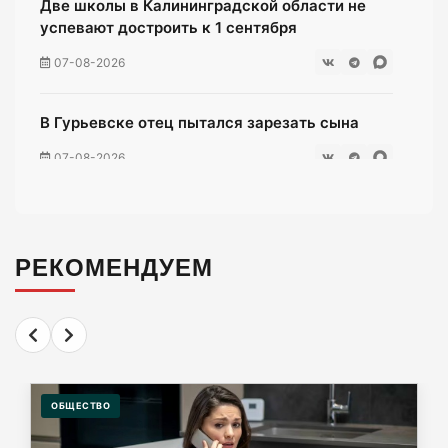
Две школы в Калининградской области не
успевают достроить к 1 сентября
07-08-2026
В Гурьевске отец пытался зарезать сына
07-08-2026
Жители многоэтажки на Зеленой мучаются
без воды уже неделю
РЕКОМЕНДУЕМ
07-08-2026
«Мираторг» загадил окрестности
Люблинского водохранилища тухлой
курятиной.
ОБЩЕСТВО
07-08-2026