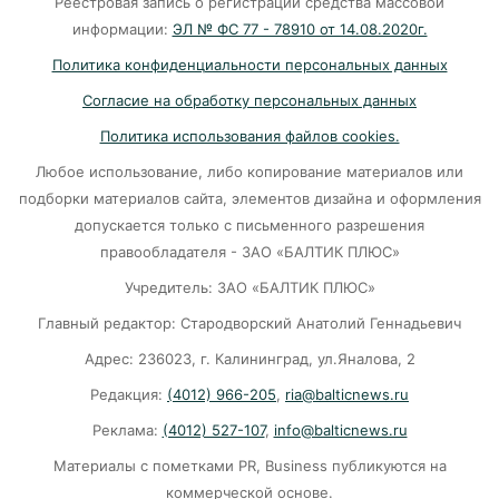
Реестровая запись о регистрации средства массовой
07-08-2026
информации:
ЭЛ № ФС 77 - 78910 от 14.08.2020г.
Политика конфиденциальности персональных данных
Убийцу участника СВО в Балтийске посадили
Согласие на обработку персональных данных
на 10 лет
Политика использования файлов cookies.
07-08-2026
Любое использование, либо копирование материалов или
подборки материалов сайта, элементов дизайна и оформления
В Калининграде «КамАЗ» сбил скутериста
допускается только с письменного разрешения
правообладателя - ЗАО «БАЛТИК ПЛЮС»
07-08-2026
Учредитель: ЗАО «БАЛТИК ПЛЮС»
Главный редактор: Стародворский Анатолий Геннадьевич
Губернатор объяснил, откуда берутся пустые
колонки на заправках в Калининграде
Адрес: 236023, г. Калининград, ул.Яналова, 2
Редакция:
(4012) 966-205
,
ria@balticnews.ru
06-08-2026
Реклама:
(4012) 527-107
,
info@balticnews.ru
«Губернатор против ям»: Беспрозванных
Материалы с пометками PR, Business публикуются на
требует перекроить график ремонта дорог
коммерческой основе.