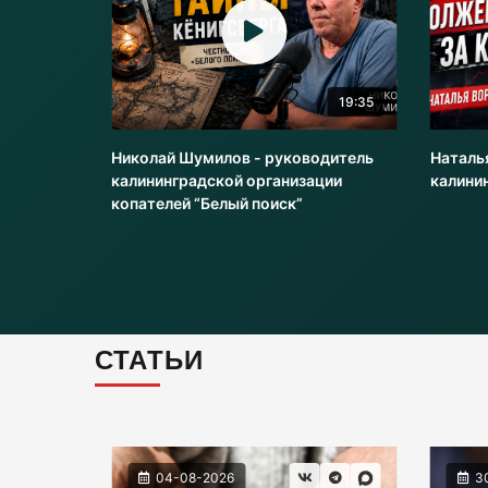
20:51
19:35
оводитель
Николай Шумилов - руководитель
Наталь
и
калининградской организации
калини
копателей “Белый поиск”
СТАТЬИ
04-08-2026
3