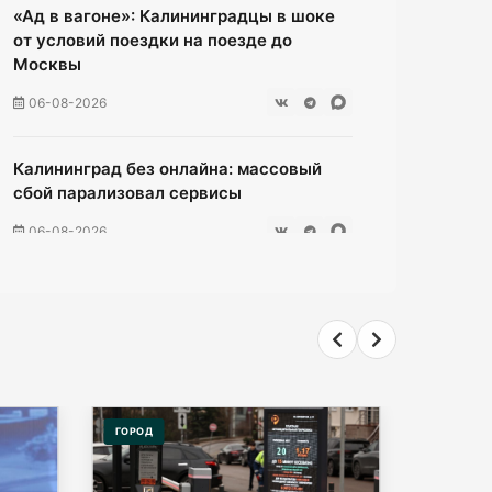
«Ад в вагоне»: Калининградцы в шоке
от условий поездки на поезде до
Москвы
06-08-2026
Калининград без онлайна: массовый
сбой парализовал сервисы
06-08-2026
Ищенко ушла от ответа: куда пойдёт
олимпийская чемпионка после
выборов?
06-08-2026
ГОРОД
ОБЩЕСТ
Мэрия Калининграда дала старт
продажам парковочных абонементов