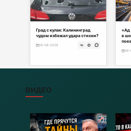
нских
Град с кулак: Калининград
«Ад 
чудом избежал удара стихии?
в шо
поез
06-08-2026
06-
ВИДЕО