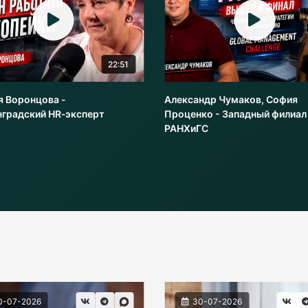
22:51
я Воронцова -
Александр Чумаков, София
нградский HR‑эксперт
Проценко - Западный филиал
РАНХиГС
0-07-2026
30-07-2026