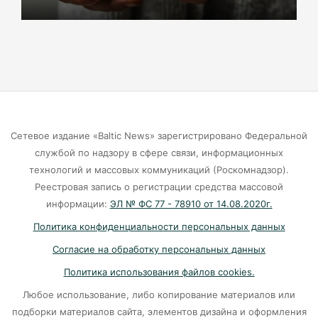
Маркса гибнут липы
07-08-2026
Экранная ловушка: как телефон
подталкивает к депрессии
07-08-2026
Сетевое издание «Baltic News» зарегистрировано Федеральной
службой по надзору в сфере связи, информационных
Калининград и Москва объединяются ради
технологий и массовых коммуникаций (Роскомнадзор).
транспортной революции
Реестровая запись о регистрации средства массовой
07-08-2026
информации:
ЭЛ № ФС 77 - 78910 от 14.08.2020г.
Политика конфиденциальности персональных данных
Убийцу участника СВО в Балтийске посадили
Согласие на обработку персональных данных
на 10 лет
Политика использования файлов cookies.
07-08-2026
Любое использование, либо копирование материалов или
подборки материалов сайта, элементов дизайна и оформления