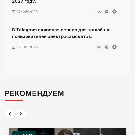
2027 году.
07-08-2026
В Telegram появился сервис для жалоб на
пользователей электросамокатов.
07-08-2026
Чёрные флаги на побережье: где сегодня
нельзя купаться ни в коем случае.
07-08-2026
РЕКОМЕНДУЕМ
Евросоюз "подкатил" 1,5 млн инкубационных
яиц к Калининграду
07-08-2026
ОБЩЕСТВО