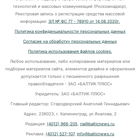
технологий и массовых коммуникаций (Роскомнадзор).
Литва ждёт атак украинских дронов
Реестровая запись о регистрации средства массовой
информации:
ЭЛ № ФС 77 - 78910 от 14.08.2020г.
06-08-2026
Политика конфиденциальности персональных данных
Согласие на обработку персональных данных
Град с кулак: Калининград чудом избежал
удара стихии?
Политика использования файлов cookies.
06-08-2026
Любое использование, либо копирование материалов или
подборки материалов сайта, элементов дизайна и оформления
допускается только с письменного разрешения
20 рублей за кг на логистику: из‑за чего
правообладателя - ЗАО «БАЛТИК ПЛЮС»
растут цены в Калининграде?
Учредитель: ЗАО «БАЛТИК ПЛЮС»
06-08-2026
Главный редактор: Стародворский Анатолий Геннадьевич
Адрес: 236023, г. Калининград, ул.Яналова, 2
В МИД рассказали о перспективах и
длительности СВО
Редакция:
(4012) 966-205
,
ria@balticnews.ru
06-08-2026
Реклама:
(4012) 527-107
,
info@balticnews.ru