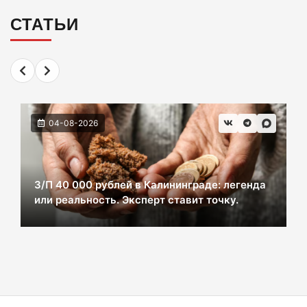
07-08-2026
СТАТЬИ
Сказка, которую не захотели смотреть:
история провала «Колобка»
07-08-2026
ВСУ хотели взорвать газовый терминал в
04-08-2026
Калининграде
07-08-2026
З/П 40 000 рублей в Калининграде: легенда
или реальность. Эксперт ставит точку.
В Калининграде из-за ямочного ремонта на К.
Маркса гибнут липы
07-08-2026
Экранная ловушка: как телефон
подталкивает к депрессии