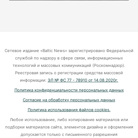
хищении 1,4 млн «праздничных» денег
06-08-2026
Калининградский fashion‑рынок достиг дна
06-08-2026
Сетевое издание «Baltic News» зарегистрировано Федеральной
службой по надзору в сфере связи, информационных
Почти 38 км дорог отремонтировано в
технологий и массовых коммуникаций (Роскомнадзор).
Калининградской области
Реестровая запись о регистрации средства массовой
информации:
ЭЛ № ФС 77 - 78910 от 14.08.2020г.
06-08-2026
Политика конфиденциальности персональных данных
Согласие на обработку персональных данных
Переезд на Камской в Калининграде закроют
для проезда
Политика использования файлов cookies.
06-08-2026
Любое использование, либо копирование материалов или
подборки материалов сайта, элементов дизайна и оформления
допускается только с письменного разрешения
«Балтика» проиграла «Зениту» – и это был