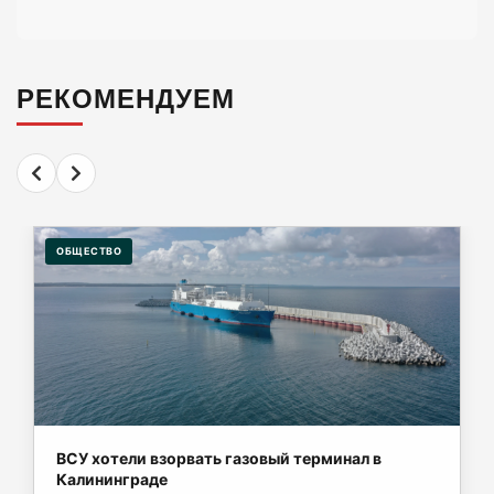
В Калининграде из-за ямочного ремонта на К.
Маркса гибнут липы
07-08-2026
РЕКОМЕНДУЕМ
Экранная ловушка: как телефон
подталкивает к депрессии
07-08-2026
ОБЩЕСТВО
Калининград и Москва объединяются ради
транспортной революции
07-08-2026
Убийцу участника СВО в Балтийске посадили
на 10 лет
ВСУ хотели взорвать газовый терминал в
07-08-2026
Калининграде