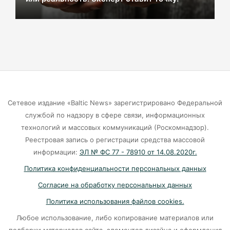
Калининград без онлайна: массовый сбой
парализовал сервисы
06-08-2026
Ищенко ушла от ответа: куда пойдёт
олимпийская чемпионка после выборов?
Сетевое издание «Baltic News» зарегистрировано Федеральной
06-08-2026
службой по надзору в сфере связи, информационных
технологий и массовых коммуникаций (Роскомнадзор).
Мэрия Калининграда дала старт продажам
Реестровая запись о регистрации средства массовой
парковочных абонементов
информации:
ЭЛ № ФС 77 - 78910 от 14.08.2020г.
06-08-2026
Политика конфиденциальности персональных данных
Согласие на обработку персональных данных
58 несовершеннолетних в Калининграде
Политика использования файлов cookies.
попались полиции во врем ночной прогулки
Любое использование, либо копирование материалов или
06-08-2026