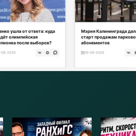
ко ушла от ответа: куда
Мэрия Калининграда дала
дёт олимпийская
старт продажам парково
ионка после выборов?
абонементов
08-2026
06-08-2026