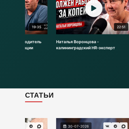
19:35
22:51
одитель
Наталья Воронцова -
Алекса
ции
калининградский HR‑эксперт
Процен
РАНХи
СТАТЬИ
30-07-2026
3