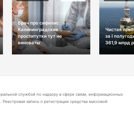
 про сифилис:
ининградские
Чистая прибыль «Лукой
титутки тут не
за I полугодие 2026 года
оваты
361,9 млрд рублей
еральной службой по надзору в сфере связи, информационных
 Реестровая запись о регистрации средства массовой