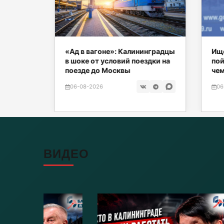
рад
«Ад в вагоне»: Калининградцы
Ищен
тихии?
в шоке от условий поездки на
пой
поезде до Москвы
чемп
06-08-2026
06-
ВИДЕО