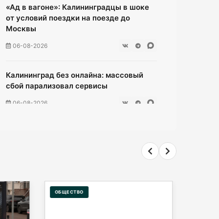
«Ад в вагоне»: Калининградцы в шоке
от условий поездки на поезде до
Москвы
06-08-2026
Калининград без онлайна: массовый
сбой парализовал сервисы
06-08-2026
Ищенко ушла от ответа: куда пойдёт
олимпийская чемпионка после
выборов?
06-08-2026
ОБЩЕСТВО
ОБЩЕСТ
Мэрия Калининграда дала старт
продажам парковочных абонементов