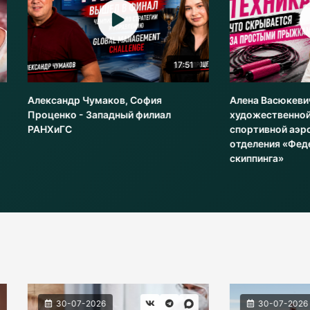
17:51
ндр Чумаков, София
Алена Васюкевич - КМС по
ко - Западный филиал
художественной гимнастике 
ГС
спортивной аэробике, руков
отделения «Федерации роуп
скиппинга»
0-07-2026
30-07-2026